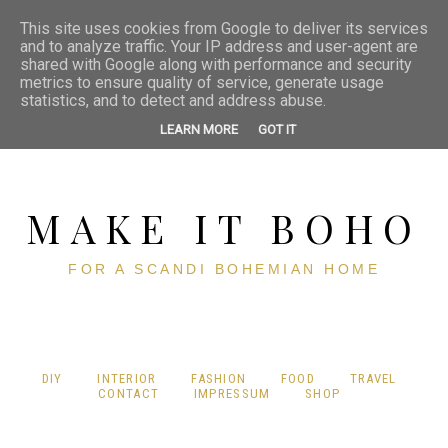
This site uses cookies from Google to deliver its services
and to analyze traffic. Your IP address and user-agent are
shared with Google along with performance and security
metrics to ensure quality of service, generate usage
statistics, and to detect and address abuse.
LEARN MORE
GOT IT
MAKE IT BOHO
FOR A SCANDI BOHEMIAN HOME
DIY
INTERIOR
FASHION
FOOD
TRAVEL
CONTACT
IMPRESSUM
SHOP