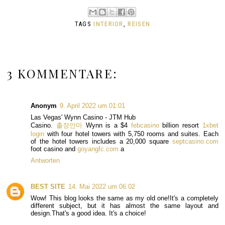
TAGS
INTERIOR
,
REISEN
3 KOMMENTARE:
Anonym
9. April 2022 um 01:01
Las Vegas' Wynn Casino - JTM Hub
Casino.
출장안마
Wynn is a $4
febcasino
billion resort
1xbet
login
with four hotel towers with 5,750 rooms and suites. Each
of the hotel towers includes a 20,000 square
septcasino.com
foot casino and
goyangfc.com
a
Antworten
BEST SITE
14. Mai 2022 um 06:02
Wow! This blog looks the same as my old one!It's a completely
different subject, but it has almost the same layout and
design.That's a good idea. It's a choice!