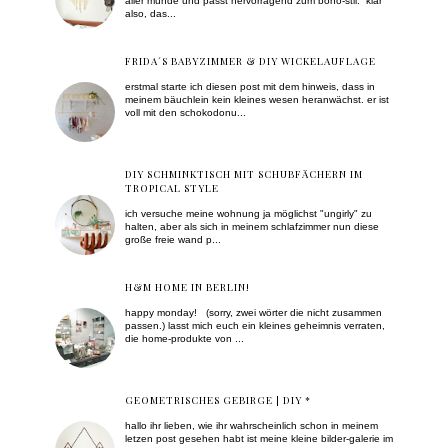
aller munde und passt hervorragend zum boho-stil. klar
also, das...
FRIDA´S BABYZIMMER & DIY WICKELAUFLAGE
erstmal starte ich diesen post mit dem hinweis, dass in
meinem bäuchlein kein kleines wesen heranwächst. er ist
voll mit den schokodonu...
DIY SCHMINKTISCH MIT SCHUBFÄCHERN IM
TROPICAL STYLE
ich versuche meine wohnung ja möglichst "ungirly" zu
halten, aber als sich in meinem schlafzimmer nun diese
große freie wand p...
H&M HOME IN BERLIN!
happy monday! (sorry, zwei wörter die nicht zusammen
passen.) lasst mich euch ein kleines geheimnis verraten,
die home-produkte von ...
GEOMETRISCHES GEBIRGE | DIY *
hallo ihr lieben, wie ihr wahrscheinlich schon in meinem
letzen post gesehen habt ist meine kleine bilder-galerie im