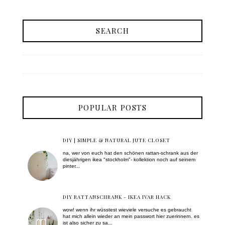
SEARCH
POPULAR POSTS
DIY | SIMPLE & NATURAL JUTE CLOSET
na, wer von euch hat den schönen rattan-schrank aus der
diesjährigen ikea "stockholm"- kollektion noch auf seinem
pinter...
DIY RATTANSCHRANK - IKEA IVAR HACK
wow! wenn ihr wüsstest wieviele versuche es gebraucht
hat mich allein wieder an mein passwort hier zuerinnern. es
ist also sicher zu sa...