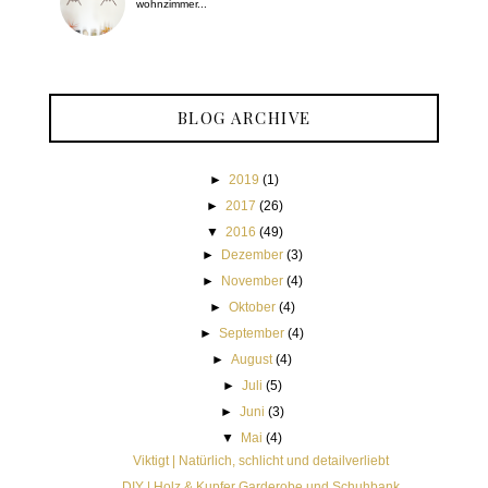
wohnzimmer...
BLOG ARCHIVE
►
2019
(1)
►
2017
(26)
▼
2016
(49)
►
Dezember
(3)
►
November
(4)
►
Oktober
(4)
►
September
(4)
►
August
(4)
►
Juli
(5)
►
Juni
(3)
▼
Mai
(4)
Viktigt | Natürlich, schlicht und detailverliebt
DIY | Holz & Kupfer Garderobe und Schuhbank