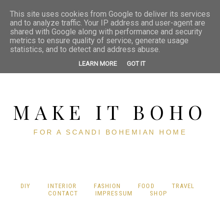
This site uses cookies from Google to deliver its services
and to analyze traffic. Your IP address and user-agent are
shared with Google along with performance and security
metrics to ensure quality of service, generate usage
statistics, and to detect and address abuse.
LEARN MORE
GOT IT
MAKE IT BOHO
FOR A SCANDI BOHEMIAN HOME
DIY
INTERIOR
FASHION
FOOD
TRAVEL
CONTACT
IMPRESSUM
SHOP