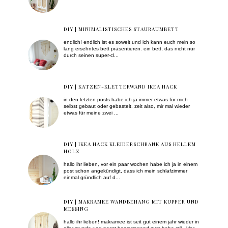
DIY | MINIMALISTISCHES STAURAUMBETT
endlich! endlich ist es soweit und ich kann euch mein so
lang ersehntes bett präsentieren. ein bett, das nicht nur
durch seinen super-cl...
DIY | KATZEN-KLETTERWAND IKEA HACK
in den letzten posts habe ich ja immer etwas für mich
selbst gebaut oder gebastelt. zeit also, mir mal wieder
etwas für meine zwei ...
DIY | IKEA HACK KLEIDERSCHRANK AUS HELLEM
HOLZ
hallo ihr lieben, vor ein paar wochen habe ich ja in einem
post schon angekündigt, dass ich mein schlafzimmer
einmal gründlich auf d...
DIY | MAKRAMEE WANDBEHANG MIT KUPFER UND
MESSING
hallo ihr lieben! makramee ist seit gut einem jahr wieder in