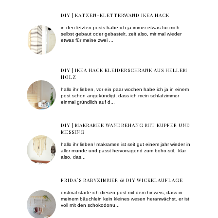
DIY | KATZEN-KLETTERWAND IKEA HACK
in den letzten posts habe ich ja immer etwas für mich
selbst gebaut oder gebastelt. zeit also, mir mal wieder
etwas für meine zwei ...
DIY | IKEA HACK KLEIDERSCHRANK AUS HELLEM
HOLZ
hallo ihr lieben, vor ein paar wochen habe ich ja in einem
post schon angekündigt, dass ich mein schlafzimmer
einmal gründlich auf d...
DIY | MAKRAMEE WANDBEHANG MIT KUPFER UND
MESSING
hallo ihr lieben! makramee ist seit gut einem jahr wieder in
aller munde und passt hervorragend zum boho-stil. klar
also, das...
FRIDA´S BABYZIMMER & DIY WICKELAUFLAGE
erstmal starte ich diesen post mit dem hinweis, dass in
meinem bäuchlein kein kleines wesen heranwächst. er ist
voll mit den schokodonu...