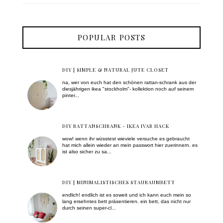
POPULAR POSTS
DIY | SIMPLE & NATURAL JUTE CLOSET
na, wer von euch hat den schönen rattan-schrank aus der
diesjährigen ikea "stockholm"- kollektion noch auf seinem
pinter...
DIY RATTANSCHRANK - IKEA IVAR HACK
wow! wenn ihr wüsstest wieviele versuche es gebraucht
hat mich allein wieder an mein passwort hier zuerinnern. es
ist also sicher zu sa...
DIY | MINIMALISTISCHES STAURAUMBETT
endlich! endlich ist es soweit und ich kann euch mein so
lang ersehntes bett präsentieren. ein bett, das nicht nur
durch seinen super-cl...