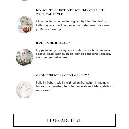
DIY SCHMINKTISCH MIT SCHUBFÄCHERN IM
TROPICAL STYLE
ich versuche meine wohnung ja möglichst "ungirly" zu
halten, aber als sich in meinem schlafzimmer nun diese
große freie wand p...
H&M HOME IN BERLIN!
happy monday! (sorry, zwei wörter die nicht zusammen
passen.) lasst mich euch ein kleines geheimnis verraten,
die home-produkte von ...
GEOMETRISCHES GEBIRGE | DIY *
hallo ihr lieben, wie ihr wahrscheinlich schon in meinem
letzen post gesehen habt ist meine kleine bilder-galerie im
wohnzimmer...
BLOG ARCHIVE