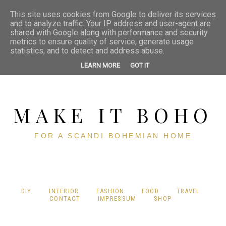
This site uses cookies from Google to deliver its services
and to analyze traffic. Your IP address and user-agent are
shared with Google along with performance and security
metrics to ensure quality of service, generate usage
statistics, and to detect and address abuse.
LEARN MORE
GOT IT
MAKE IT BOHO
FOR A SCANDI BOHEMIAN HOME
DIY
INTERIOR
FASHION
FOOD
TRAVEL
CONTACT
IMPRESSUM
SHOP