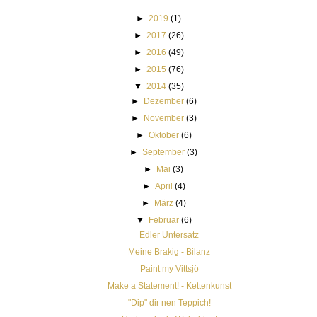
►
2019
(1)
►
2017
(26)
►
2016
(49)
►
2015
(76)
▼
2014
(35)
►
Dezember
(6)
►
November
(3)
►
Oktober
(6)
►
September
(3)
►
Mai
(3)
►
April
(4)
►
März
(4)
▼
Februar
(6)
Edler Untersatz
Meine Brakig - Bilanz
Paint my Vittsjö
Make a Statement! - Kettenkunst
"Dip" dir nen Teppich!