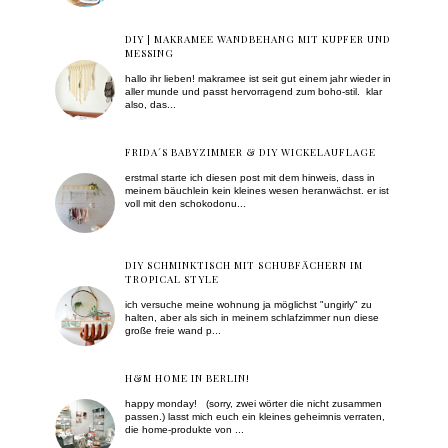
DIY | MAKRAMEE WANDBEHANG MIT KUPFER UND
MESSING
hallo ihr lieben! makramee ist seit gut einem jahr wieder in
aller munde und passt hervorragend zum boho-stil. klar
also, das...
FRIDA´S BABYZIMMER & DIY WICKELAUFLAGE
erstmal starte ich diesen post mit dem hinweis, dass in
meinem bäuchlein kein kleines wesen heranwächst. er ist
voll mit den schokodonu...
DIY SCHMINKTISCH MIT SCHUBFÄCHERN IM
TROPICAL STYLE
ich versuche meine wohnung ja möglichst "ungirly" zu
halten, aber als sich in meinem schlafzimmer nun diese
große freie wand p...
H&M HOME IN BERLIN!
happy monday! (sorry, zwei wörter die nicht zusammen
passen.) lasst mich euch ein kleines geheimnis verraten,
die home-produkte von ...