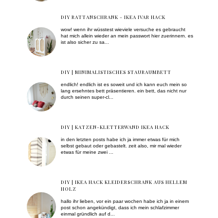
DIY RATTANSCHRANK - IKEA IVAR HACK
wow! wenn ihr wüsstest wieviele versuche es gebraucht
hat mich allein wieder an mein passwort hier zuerinnern. es
ist also sicher zu sa...
DIY | MINIMALISTISCHES STAURAUMBETT
endlich! endlich ist es soweit und ich kann euch mein so
lang ersehntes bett präsentieren. ein bett, das nicht nur
durch seinen super-cl...
DIY | KATZEN-KLETTERWAND IKEA HACK
in den letzten posts habe ich ja immer etwas für mich
selbst gebaut oder gebastelt. zeit also, mir mal wieder
etwas für meine zwei ...
DIY | IKEA HACK KLEIDERSCHRANK AUS HELLEM
HOLZ
hallo ihr lieben, vor ein paar wochen habe ich ja in einem
post schon angekündigt, dass ich mein schlafzimmer
einmal gründlich auf d...