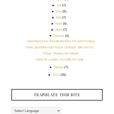
►
Juli
(7)
►
Juni
(5)
►
Mai
(7)
►
April
(4)
►
März
(7)
▼
Februar
(4)
Amerikanischer Karottenkuchen mit Zimt Frosting
Hallo Sportsfreunde! Kurze Umfrage. Wer von eu...
Achat - Klappe die Zweite
Hallo ihr Lieben, ich hoffe ihr hatte...
►
Januar
(7)
►
2014
(35)
TRANSLATE THIS SITE