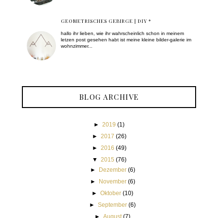
GEOMETRISCHES GEBIRGE | DIY *
hallo ihr lieben, wie ihr wahrscheinlich schon in meinem
letzen post gesehen habt ist meine kleine bilder-galerie im
wohnzimmer...
BLOG ARCHIVE
►
2019
(1)
►
2017
(26)
►
2016
(49)
▼
2015
(76)
►
Dezember
(6)
►
November
(6)
►
Oktober
(10)
►
September
(6)
►
August
(7)