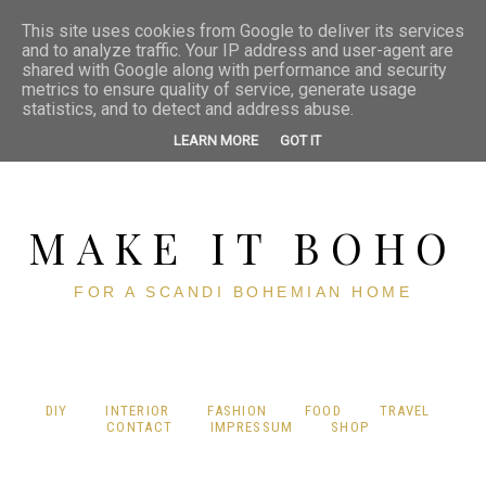
This site uses cookies from Google to deliver its services
and to analyze traffic. Your IP address and user-agent are
shared with Google along with performance and security
metrics to ensure quality of service, generate usage
statistics, and to detect and address abuse.
LEARN MORE
GOT IT
MAKE IT BOHO
FOR A SCANDI BOHEMIAN HOME
DIY
INTERIOR
FASHION
FOOD
TRAVEL
CONTACT
IMPRESSUM
SHOP