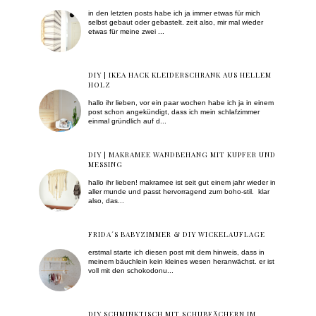
in den letzten posts habe ich ja immer etwas für mich
selbst gebaut oder gebastelt. zeit also, mir mal wieder
etwas für meine zwei ...
DIY | IKEA HACK KLEIDERSCHRANK AUS HELLEM
HOLZ
hallo ihr lieben, vor ein paar wochen habe ich ja in einem
post schon angekündigt, dass ich mein schlafzimmer
einmal gründlich auf d...
DIY | MAKRAMEE WANDBEHANG MIT KUPFER UND
MESSING
hallo ihr lieben! makramee ist seit gut einem jahr wieder in
aller munde und passt hervorragend zum boho-stil. klar
also, das...
FRIDA´S BABYZIMMER & DIY WICKELAUFLAGE
erstmal starte ich diesen post mit dem hinweis, dass in
meinem bäuchlein kein kleines wesen heranwächst. er ist
voll mit den schokodonu...
DIY SCHMINKTISCH MIT SCHUBFÄCHERN IM