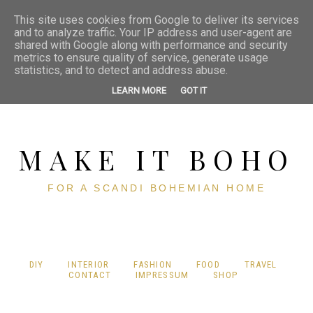
This site uses cookies from Google to deliver its services
and to analyze traffic. Your IP address and user-agent are
shared with Google along with performance and security
metrics to ensure quality of service, generate usage
statistics, and to detect and address abuse.
LEARN MORE
GOT IT
MAKE IT BOHO
FOR A SCANDI BOHEMIAN HOME
DIY
INTERIOR
FASHION
FOOD
TRAVEL
CONTACT
IMPRESSUM
SHOP