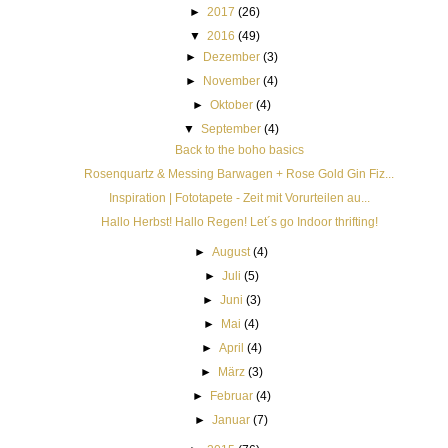
►
2017
(26)
▼
2016
(49)
►
Dezember
(3)
►
November
(4)
►
Oktober
(4)
▼
September
(4)
Back to the boho basics
Rosenquartz & Messing Barwagen + Rose Gold Gin Fiz...
Inspiration | Fototapete - Zeit mit Vorurteilen au...
Hallo Herbst! Hallo Regen! Let´s go Indoor thrifting!
►
August
(4)
►
Juli
(5)
►
Juni
(3)
►
Mai
(4)
►
April
(4)
►
März
(3)
►
Februar
(4)
►
Januar
(7)