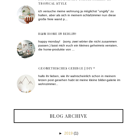
TROPICAL STYLE
ich versuche meine wohnung ja möglichst "ungirly" zu
halten, aber als sich in meinem schlafzimmer nun diese
große freie wand p...
H&M HOME IN BERLIN!
happy monday! (sorry, zwei wörter die nicht zusammen
passen.) lasst mich euch ein kleines geheimnis verraten,
die home-produkte von ...
GEOMETRISCHES GEBIRGE | DIY *
hallo ihr lieben, wie ihr wahrscheinlich schon in meinem
letzen post gesehen habt ist meine kleine bilder-galerie im
wohnzimmer...
BLOG ARCHIVE
►
2019
(1)