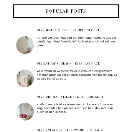
POPULAR POSTS
DIY | SIMPLE & NATURAL JUTE CLOSET
na, wer von euch hat den schönen rattan-schrank aus der
diesjährigen ikea "stockholm"- kollektion noch auf seinem
pinter...
DIY RATTANSCHRANK - IKEA IVAR HACK
wow! wenn ihr wüsstest wieviele versuche es gebraucht
hat mich allein wieder an mein passwort hier zuerinnern. es
ist also sicher zu sa...
DIY | MINIMALISTISCHES STAURAUMBETT
endlich! endlich ist es soweit und ich kann euch mein so
lang ersehntes bett präsentieren. ein bett, das nicht nur
durch seinen super-cl...
DIY | KATZEN-KLETTERWAND IKEA HACK