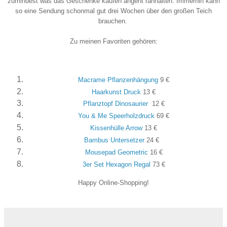
zumindest was das Geschenke kaufen angeht ranhalten. Immerhin kann
so eine Sendung schonmal gut drei Wochen über den großen Teich
brauchen.
Zu meinen Favoriten gehören:
Macrame Pflanzenhängung
9 €
Haarkunst Druck
13 €
Pflanztopf Dinosaurier
12 €
You & Me Speerholzdruck
69 €
Kissenhülle Arrow
13 €
Bambus Untersetzer
24 €
Mousepad Geometric
16 €
3er Set Hexagon Regal
73 €
Happy Online-Shopping!