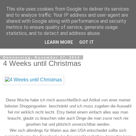
This site uses cookies from Google to deliver its services
Make it boho
and to analyze traffic. Your IP address and user-agent are
shared with Google along with performance and security
metrics to ensure quality of service, generate usage
for a scandi bohemian home
statistics, and to detect and address abuse.
LEARN MORE
GOT IT
▼
Donnerstag, November 27, 2014
4 Weeks until Christmas
Diese Woche habe ich mich ausschließlich auf Artikel von einer meiner
liebsten Shoppingseiten beschränkt und ich muss zugeben die Auswahl
fiel mir wirklich nicht leicht. Etsy bietet einem einfach alles was man
braucht, glaubt zu brauchen oder auch Dinge die man zuvor noch nie
gesehen hat und plötzlich unverzichtbar werden.
Wer sich allerdings für Waren aus den USA entscheidet sollte sich