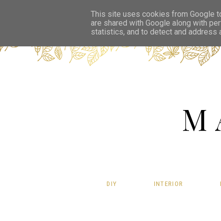
This site uses cookies from Google to 
are shared with Google along with per
statistics, and to detect and address
M
DIY
INTERIOR