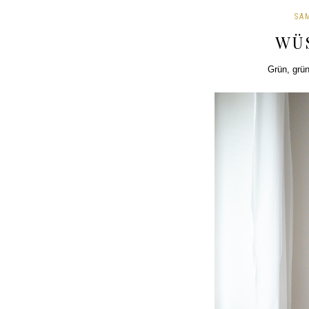
SA
WÜ
Grün, grün