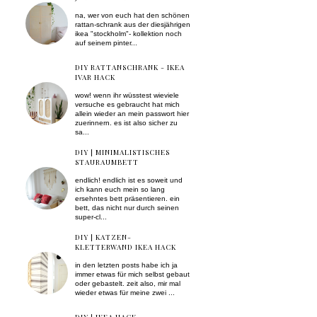
na, wer von euch hat den schönen
rattan-schrank aus der diesjährigen
ikea "stockholm"- kollektion noch
auf seinem pinter...
DIY RATTANSCHRANK - IKEA
IVAR HACK
wow! wenn ihr wüsstest wieviele
versuche es gebraucht hat mich
allein wieder an mein passwort hier
zuerinnern. es ist also sicher zu
sa...
DIY | MINIMALISTISCHES
STAURAUMBETT
endlich! endlich ist es soweit und
ich kann euch mein so lang
ersehntes bett präsentieren. ein
bett, das nicht nur durch seinen
super-cl...
DIY | KATZEN-
KLETTERWAND IKEA HACK
in den letzten posts habe ich ja
immer etwas für mich selbst gebaut
oder gebastelt. zeit also, mir mal
wieder etwas für meine zwei ...