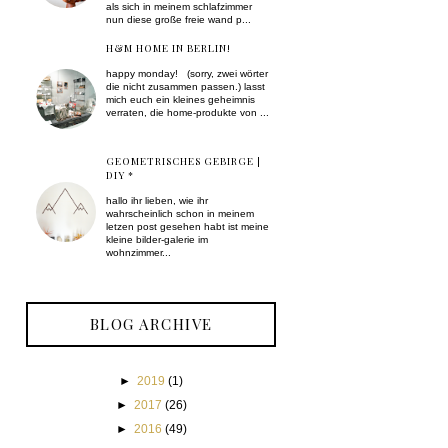
als sich in meinem schlafzimmer
nun diese große freie wand p...
H&M HOME IN BERLIN!
happy monday! (sorry, zwei wörter
die nicht zusammen passen.) lasst
mich euch ein kleines geheimnis
verraten, die home-produkte von ...
GEOMETRISCHES GEBIRGE |
DIY *
hallo ihr lieben, wie ihr
wahrscheinlich schon in meinem
letzen post gesehen habt ist meine
kleine bilder-galerie im
wohnzimmer...
BLOG ARCHIVE
►
2019
(1)
►
2017
(26)
►
2016
(49)