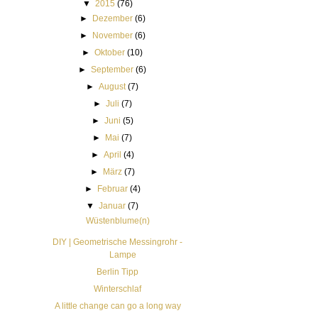
▼
2015
(76)
►
Dezember
(6)
►
November
(6)
►
Oktober
(10)
►
September
(6)
►
August
(7)
►
Juli
(7)
►
Juni
(5)
►
Mai
(7)
►
April
(4)
►
März
(7)
►
Februar
(4)
▼
Januar
(7)
Wüstenblume(n)
DIY | Geometrische Messingrohr -
Lampe
Berlin Tipp
Winterschlaf
A little change can go a long way