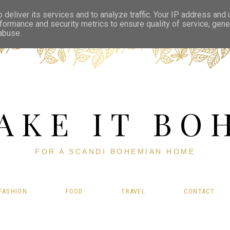
deliver its services and to analyze traffic. Your IP address and
formance and security metrics to ensure quality of service, gen
 abuse.
AKE IT BO
FOR A SCANDI BOHEMIAN HOME
FASHION
FOOD
TRAVEL
CONTACT