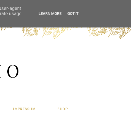
 user-agent
erate usage
LEARN MORE
GOT IT
HO
IMPRESSUM
SHOP