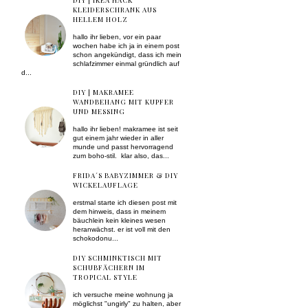
DIY | IKEA HACK
KLEIDERSCHRANK AUS
HELLEM HOLZ
hallo ihr lieben, vor ein paar
wochen habe ich ja in einem post
schon angekündigt, dass ich mein
schlafzimmer einmal gründlich auf
d...
DIY | MAKRAMEE
WANDBEHANG MIT KUPFER
UND MESSING
hallo ihr lieben! makramee ist seit
gut einem jahr wieder in aller
munde und passt hervorragend
zum boho-stil. klar also, das...
FRIDA´S BABYZIMMER & DIY
WICKELAUFLAGE
erstmal starte ich diesen post mit
dem hinweis, dass in meinem
bäuchlein kein kleines wesen
heranwächst. er ist voll mit den
schokodonu...
DIY SCHMINKTISCH MIT
SCHUBFÄCHERN IM
TROPICAL STYLE
ich versuche meine wohnung ja
möglichst "ungirly" zu halten, aber