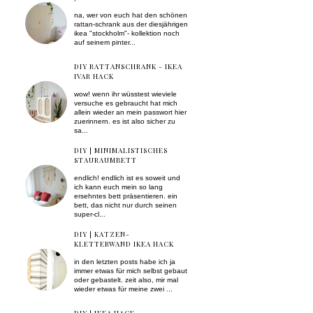
na, wer von euch hat den schönen
rattan-schrank aus der diesjährigen
ikea "stockholm"- kollektion noch
auf seinem pinter...
DIY RATTANSCHRANK - IKEA
IVAR HACK
wow! wenn ihr wüsstest wieviele
versuche es gebraucht hat mich
allein wieder an mein passwort hier
zuerinnern. es ist also sicher zu
sa...
DIY | MINIMALISTISCHES
STAURAUMBETT
endlich! endlich ist es soweit und
ich kann euch mein so lang
ersehntes bett präsentieren. ein
bett, das nicht nur durch seinen
super-cl...
DIY | KATZEN-
KLETTERWAND IKEA HACK
in den letzten posts habe ich ja
immer etwas für mich selbst gebaut
oder gebastelt. zeit also, mir mal
wieder etwas für meine zwei ...