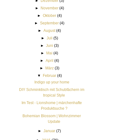
►
Dezember
(3)
►
November
(4)
►
Oktober
(4)
►
September
(4)
►
August
(4)
►
Juli
(5)
►
Juni
(3)
►
Mai
(4)
►
April
(4)
►
März
(3)
▼
Februar
(4)
Indigo up your home
DIY Schminktisch mit Schubfächern im
tropical Style
Im Test - Lionshome | märchenhafte
Produktsuche ?
Bohemian Blossom | Wohnzimmer
Update
►
Januar
(7)