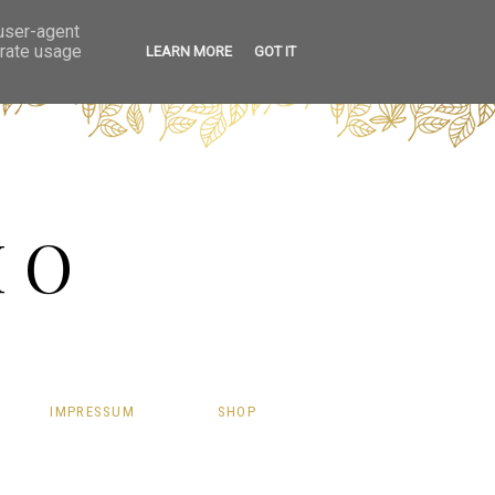
 user-agent
erate usage
LEARN MORE
GOT IT
HO
IMPRESSUM
SHOP