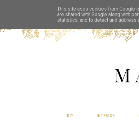
This site uses cookies from Google to 
are shared with Google along with per
statistics, and to detect and address
M
DIY
INTERIOR