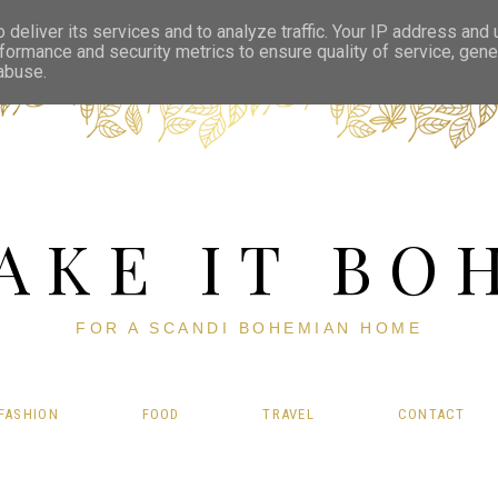
deliver its services and to analyze traffic. Your IP address and
formance and security metrics to ensure quality of service, gen
 abuse.
AKE IT BO
FOR A SCANDI BOHEMIAN HOME
FASHION
FOOD
TRAVEL
CONTACT