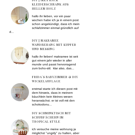
DIY | IKEA HACK
KLEIDERSCHRANK AUS
HELLEM HOLZ
hallo ihr lieben, vor ein paar
wochen habe ich ja in einem post
schon angekündigt, dass ich mein
schlafzimmer einmal gründlich auf
d...
DIY | MAKRAMEE
WANDBEHANG MIT KUPFER
UND MESSING
hallo ihr lieben! makramee ist seit
gut einem jahr wieder in aller
munde und passt hervorragend
zum boho-stil. klar also, das...
FRIDA´S BABYZIMMER & DIY
WICKELAUFLAGE
erstmal starte ich diesen post mit
dem hinweis, dass in meinem
bäuchlein kein kleines wesen
heranwächst. er ist voll mit den
schokodonu...
DIY SCHMINKTISCH MIT
SCHUBFÄCHERN IM
TROPICAL STYLE
ich versuche meine wohnung ja
möglichst "ungirly" zu halten, aber