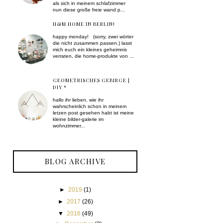
als sich in meinem schlafzimmer
nun diese große freie wand p...
H&M HOME IN BERLIN!
happy monday! (sorry, zwei wörter
die nicht zusammen passen.) lasst
mich euch ein kleines geheimnis
verraten, die home-produkte von ...
GEOMETRISCHES GEBIRGE |
DIY *
hallo ihr lieben, wie ihr
wahrscheinlich schon in meinem
letzen post gesehen habt ist meine
kleine bilder-galerie im
wohnzimmer...
BLOG ARCHIVE
►
2019
(1)
►
2017
(26)
▼
2016
(49)