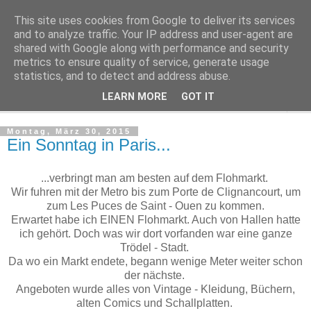
This site uses cookies from Google to deliver its services
Make it boho
and to analyze traffic. Your IP address and user-agent are
shared with Google along with performance and security
metrics to ensure quality of service, generate usage
for a scandi bohemian home
statistics, and to detect and address abuse.
LEARN MORE
GOT IT
▼
Montag, März 30, 2015
Ein Sonntag in Paris...
...verbringt man am besten auf dem Flohmarkt.
Wir fuhren mit der Metro bis zum
Porte de Clignancourt, um
zum Les Puces de Saint - Ouen zu kommen.
Erwartet habe ich EINEN Flohmarkt. Auch von Hallen hatte
ich gehört. Doch was wir dort vorfanden war eine ganze
Trödel - Stadt.
Da wo ein Markt endete, begann wenige Meter weiter schon
der nächste.
Angeboten wurde alles von Vintage - Kleidung, Büchern,
alten Comics und Schallplatten.