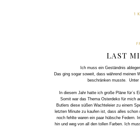
1 
F
LAST M
Ich muss ein Geständnis ablegen
Das ging sogar soweit, dass während meinen W
beschränken musste. Unter F
In diesem Jahr hatte ich große Pläne für´s E
Somit war das Thema Osterdeko für mich auc
Butlers diese süßen Wachteleier zu einem Spot
letzten Minute zu kaufen ist, dass alles schon 
noch fehlte waren ein paar hübsche Federn. I
hin und weg von all den tollen Farben. Ich muss