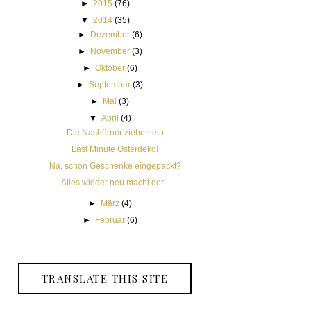
►
2015
(76)
▼
2014
(35)
►
Dezember
(6)
►
November
(3)
►
Oktober
(6)
►
September
(3)
►
Mai
(3)
▼
April
(4)
Die Nashörner ziehen ein
Last Minute Osterdeko!
Na, schon Geschenke eingepackt?
Alles wieder neu macht der...
►
März
(4)
►
Februar
(6)
TRANSLATE THIS SITE