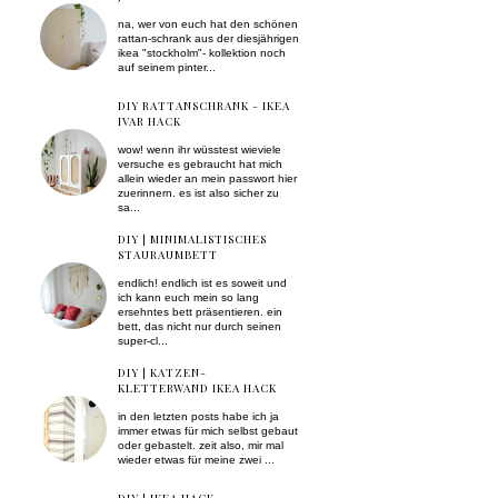
na, wer von euch hat den schönen
rattan-schrank aus der diesjährigen
ikea "stockholm"- kollektion noch
auf seinem pinter...
DIY RATTANSCHRANK - IKEA
IVAR HACK
wow! wenn ihr wüsstest wieviele
versuche es gebraucht hat mich
allein wieder an mein passwort hier
zuerinnern. es ist also sicher zu
sa...
DIY | MINIMALISTISCHES
STAURAUMBETT
endlich! endlich ist es soweit und
ich kann euch mein so lang
ersehntes bett präsentieren. ein
bett, das nicht nur durch seinen
super-cl...
DIY | KATZEN-
KLETTERWAND IKEA HACK
in den letzten posts habe ich ja
immer etwas für mich selbst gebaut
oder gebastelt. zeit also, mir mal
wieder etwas für meine zwei ...