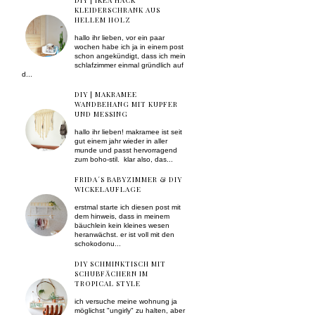
DIY | IKEA HACK
KLEIDERSCHRANK AUS
HELLEM HOLZ
hallo ihr lieben, vor ein paar
wochen habe ich ja in einem post
schon angekündigt, dass ich mein
schlafzimmer einmal gründlich auf
d...
DIY | MAKRAMEE
WANDBEHANG MIT KUPFER
UND MESSING
hallo ihr lieben! makramee ist seit
gut einem jahr wieder in aller
munde und passt hervorragend
zum boho-stil. klar also, das...
FRIDA´S BABYZIMMER & DIY
WICKELAUFLAGE
erstmal starte ich diesen post mit
dem hinweis, dass in meinem
bäuchlein kein kleines wesen
heranwächst. er ist voll mit den
schokodonu...
DIY SCHMINKTISCH MIT
SCHUBFÄCHERN IM
TROPICAL STYLE
ich versuche meine wohnung ja
möglichst "ungirly" zu halten, aber