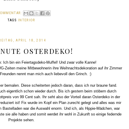
KOMMENTAR:
TAGS
INTERIOR
REITAG, APRIL 18, 2014
INUTE OSTERDEKO!
: Ich bin ein Feiertagsdeko-Muffel! Und zwar volle Kanne!
G-Zeiten meine Mitbewohnerin ihre Weihnachtsdekoration auf ihr Zimmer
reunden nennt man mich auch liebevoll den Grinch. :)
ier bemalen. Diese scheiterten jedoch daran, dass ich nur braune fand.
h eigentlich schon wieder durch. Bis ich gestern beim stöbern durch
tpreis von 99 Cent sah. Ihr seht also der Vorteil daran Osterdeko in der
reduziert ist! Fix wurde im Kopf ein Plan zurecht gelegt und alles was mir
m Bastelladen war die Auswahl enorm. Und ich, als Hippie-Mädchen, war
te sie alle haben und somit werdet ihr wohl in Zukunft so einige federnde
Projekte sehen.