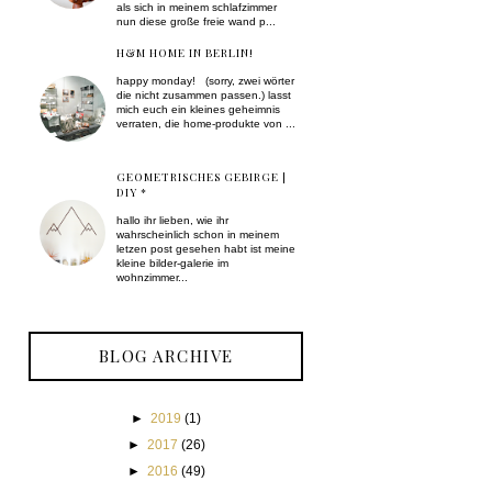
als sich in meinem schlafzimmer
nun diese große freie wand p...
H&M HOME IN BERLIN!
happy monday! (sorry, zwei wörter
die nicht zusammen passen.) lasst
mich euch ein kleines geheimnis
verraten, die home-produkte von ...
GEOMETRISCHES GEBIRGE |
DIY *
hallo ihr lieben, wie ihr
wahrscheinlich schon in meinem
letzen post gesehen habt ist meine
kleine bilder-galerie im
wohnzimmer...
BLOG ARCHIVE
►
2019
(1)
►
2017
(26)
►
2016
(49)