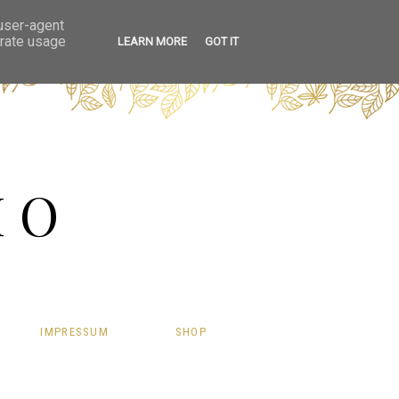
 user-agent
erate usage
LEARN MORE
GOT IT
HO
IMPRESSUM
SHOP