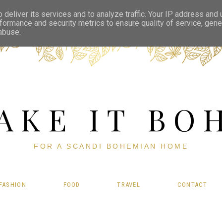
deliver its services and to analyze traffic. Your IP address and
formance and security metrics to ensure quality of service, gen
 abuse.
AKE IT BO
FOR A SCANDI BOHEMIAN HOME
FASHION
FOOD
TRAVEL
CONTACT