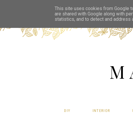
This site uses cookies from Google to 
are shared with Google along with per
statistics, and to detect and address
M
DIY
INTERIOR