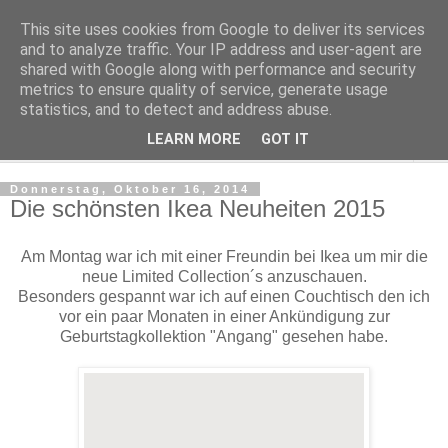
This site uses cookies from Google to deliver its services
Make it boho
and to analyze traffic. Your IP address and user-agent are
shared with Google along with performance and security
metrics to ensure quality of service, generate usage
for a scandi bohemian home
statistics, and to detect and address abuse.
LEARN MORE
GOT IT
▼
Donnerstag, Oktober 16, 2014
Die schönsten Ikea Neuheiten 2015
Am Montag war ich mit einer Freundin bei Ikea um mir die
neue Limited Collection´s anzuschauen.
Besonders gespannt war ich auf einen Couchtisch den ich
vor ein paar Monaten in einer Ankündigung zur
Geburtstagkollektion "Angang" gesehen habe.