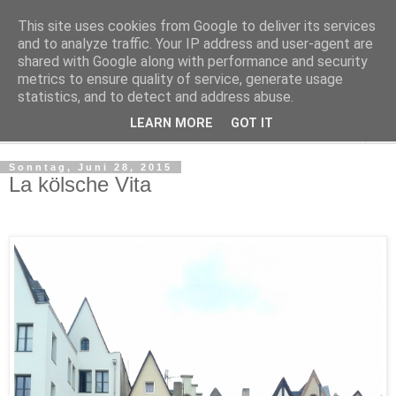
This site uses cookies from Google to deliver its services
Make it boho
and to analyze traffic. Your IP address and user-agent are
shared with Google along with performance and security
metrics to ensure quality of service, generate usage
for a scandi bohemian home
statistics, and to detect and address abuse.
LEARN MORE
GOT IT
▼
Sonntag, Juni 28, 2015
La kölsche Vita