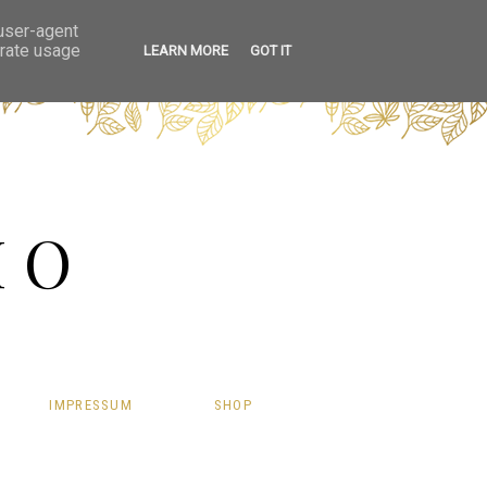
 user-agent
erate usage
LEARN MORE
GOT IT
HO
IMPRESSUM
SHOP