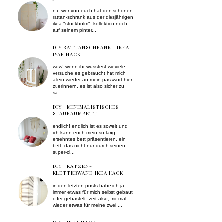
na, wer von euch hat den schönen
rattan-schrank aus der diesjährigen
ikea "stockholm"- kollektion noch
auf seinem pinter...
DIY RATTANSCHRANK - IKEA
IVAR HACK
wow! wenn ihr wüsstest wieviele
versuche es gebraucht hat mich
allein wieder an mein passwort hier
zuerinnern. es ist also sicher zu
sa...
DIY | MINIMALISTISCHES
STAURAUMBETT
endlich! endlich ist es soweit und
ich kann euch mein so lang
ersehntes bett präsentieren. ein
bett, das nicht nur durch seinen
super-cl...
DIY | KATZEN-
KLETTERWAND IKEA HACK
in den letzten posts habe ich ja
immer etwas für mich selbst gebaut
oder gebastelt. zeit also, mir mal
wieder etwas für meine zwei ...