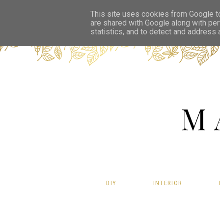
This site uses cookies from Google to 
are shared with Google along with per
statistics, and to detect and address
M
DIY
INTERIOR