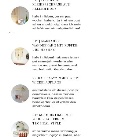
DIY | IKEA HACK
KLEIDERSCHRANK AUS
HELLEM HOLZ
hallo ihr lieben, vor ein paar
wochen habe ich ja in einem post
schon angekündigt, dass ich mein
schlafzimmer einmal gründlich auf
d...
DIY | MAKRAMEE
WANDBEHANG MIT KUPFER
UND MESSING
hallo ihr lieben! makramee ist seit
gut einem jahr wieder in aller
munde und passt hervorragend
zum boho-stil. klar also, das...
FRIDA´S BABYZIMMER & DIY
WICKELAUFLAGE
erstmal starte ich diesen post mit
dem hinweis, dass in meinem
bäuchlein kein kleines wesen
heranwächst. er ist voll mit den
schokodonu...
DIY SCHMINKTISCH MIT
SCHUBFÄCHERN IM
TROPICAL STYLE
ich versuche meine wohnung ja
möglichst "ungirly" zu halten, aber