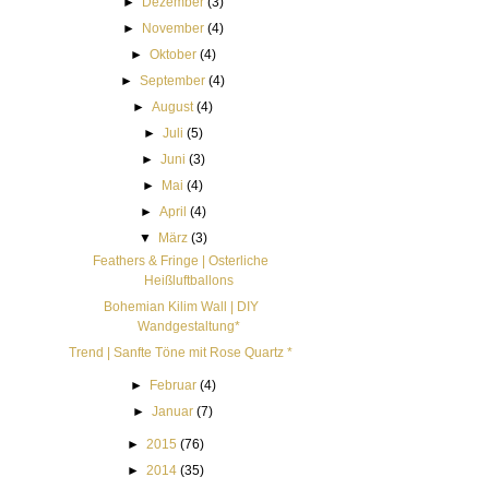
►
Dezember
(3)
►
November
(4)
►
Oktober
(4)
►
September
(4)
►
August
(4)
►
Juli
(5)
►
Juni
(3)
►
Mai
(4)
►
April
(4)
▼
März
(3)
Feathers & Fringe | Osterliche
Heißluftballons
Bohemian Kilim Wall | DIY
Wandgestaltung*
Trend | Sanfte Töne mit Rose Quartz *
►
Februar
(4)
►
Januar
(7)
►
2015
(76)
►
2014
(35)