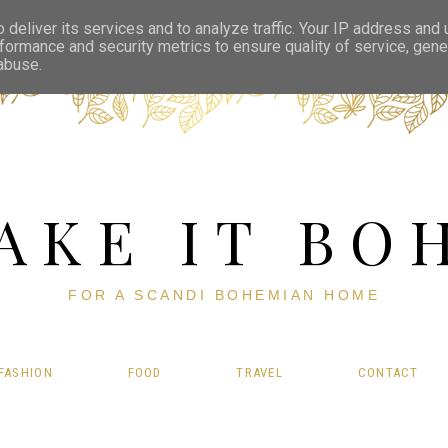
deliver its services and to analyze traffic. Your IP address and
formance and security metrics to ensure quality of service, gen
 abuse.
AKE IT BO
FOR A SCANDI BOHEMIAN HOME
FASHION
FOOD
TRAVEL
CONTACT