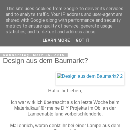
This site uses cookies from Google to deliver its services
Make it boho
and to analyze traffic. Your IP address and user-agent are
shared with Google along with performance and security
metrics to ensure quality of service, generate usage
for a scandi bohemian home
statistics, and to detect and address abuse.
LEARN MORE
GOT IT
▼
Donnerstag, März 26, 2015
Design aus dem Baumarkt?
Hallo ihr Lieben,
ich war wirklich überrascht als ich letzte Woche beim
Materialkauf für meine DIY Projekte im Obi an der
Lampenabteilung vorbeischlenderte.
Mal ehrlich, woran denkt ihr bei einer Lampe aus dem